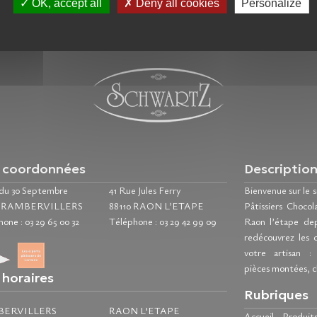
OK, accept all
Deny all cookies
Personalize
 coordonnées
Descriptio
 du 30 Septembre
41 Rue Jules Ferry
Bienvenue sur le 
0 RAMBERVILLERS
88110 RAON L’ETAPE
Pâtissiers Chocol
hone :
03 29 65 00 32
Téléphone :
03 29 42 99 09
Raon l’étape de
redécouvrez les 
votre artisan : 
pièces montées, c
 horaires
Rubriques
BERVILLERS
RAON L'ETAPE
Accueil
-
Produit