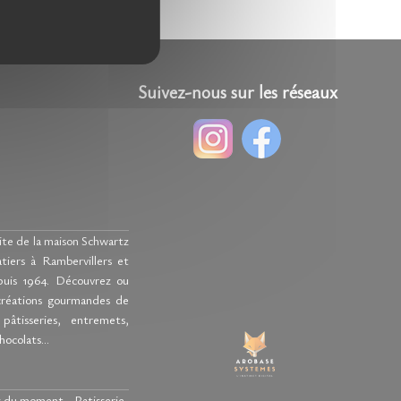
Suivez-nous sur les réseaux
n
site de la maison Schwartz
atiers à Rambervillers et
puis 1964. Découvrez ou
créations gourmandes de
pâtisseries, entremets,
hocolats…
s du moment
-
Patisserie