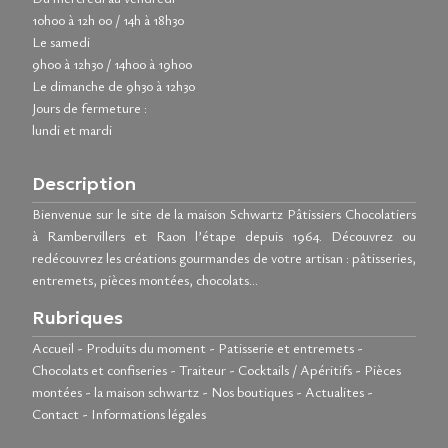
10h00 à 12h 00 / 14h à 18h30
Le samedi
9h00 à 12h30 / 14h00 à 19h00
Le dimanche de 9h30 à 12h30
Jours de fermeture :
lundi et mardi
Description
Bienvenue sur le site de la maison Schwartz Pâtissiers Chocolatiers
à Rambervillers et Raon l’étape depuis 1964. Découvrez ou
redécouvrez les créations gourmandes de votre artisan : pâtisseries,
entremets, pièces montées, chocolats…
Rubriques
Accueil
-
Produits du moment
-
Patisserie et entremets
-
Chocolats et confiseries
-
Traiteur
-
Cocktails / Apéritifs
-
Pièces
montées
-
la maison schwartz
-
Nos boutiques
-
Actualites
-
Contact
-
Informations légales