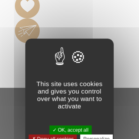
This site uses cookies
and gives you control
over what you want to
activate
OK, accept all
Suivez-nous sur les réseaux
Deny all cookies
Personalize