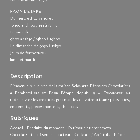
RAON L'ETAPE
Du mercredi au vendredi
10h00 à 12h 00 / 14h à 18h30
Le samedi
9h00 à 12h30 / 14h00 à 19h00
Le dimanche de 9h30 à 12h30
Jours de fermeture :
lundi et mardi
Description
Bienvenue sur le site de la maison Schwartz Pâtissiers Chocolatiers
à Rambervillers et Raon l’étape depuis 1964. Découvrez ou
redécouvrez les créations gourmandes de votre artisan : pâtisseries,
entremets, pièces montées, chocolats…
Rubriques
Accueil
-
Produits du moment
-
Patisserie et entremets
-
Chocolats et confiseries
-
Traiteur
-
Cocktails / Apéritifs
-
Pièces