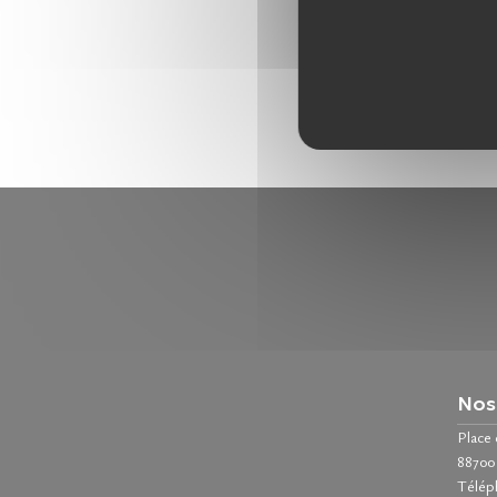
Nos
Place
8870
Télép