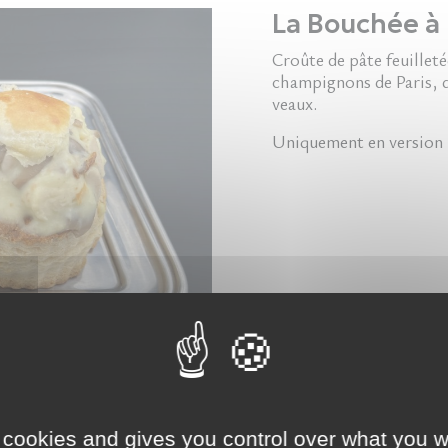
La Bouchée à 
Croûte de pâte feuillet
champignons de Paris, de
veaux.
Uniquement en version 
 cookies and gives you control over what you w