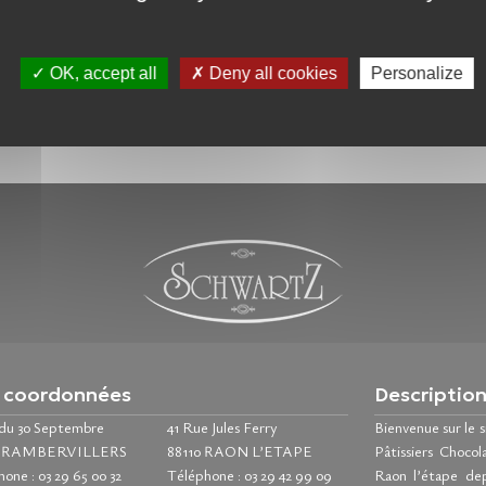
OK, accept all
Deny all cookies
Personalize
 coordonnées
Descriptio
 du 30 Septembre
41 Rue Jules Ferry
Bienvenue sur le 
0 RAMBERVILLERS
88110 RAON L’ETAPE
Pâtissiers Chocol
hone :
03 29 65 00 32
Téléphone :
03 29 42 99 09
Raon l’étape de